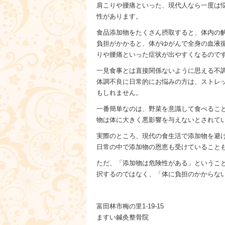
肩こりや腰痛といった、現代人なら一度は
性があります。
食品添加物をたくさん摂取すると、体内の
負担がかかると、体がゆがんで全身の血液
りや腰痛といった症状が出やすくなるので
一見食事とは直接関係ないように思える不
体調不良に日常的にお悩みの方は、ストレ
もしれません。
一番簡単なのは、野菜を意識して食べるこ
物は体に大きく悪影響を与えないとされて
実際のところ、現代の食生活で添加物を避
日常の中で添加物の恩恵も受けていること
ただ、「添加物は危険性がある」というこ
択するのではなく、「体に負担のかからな
富田林市梅の里1-19-15
ますい鍼灸整骨院