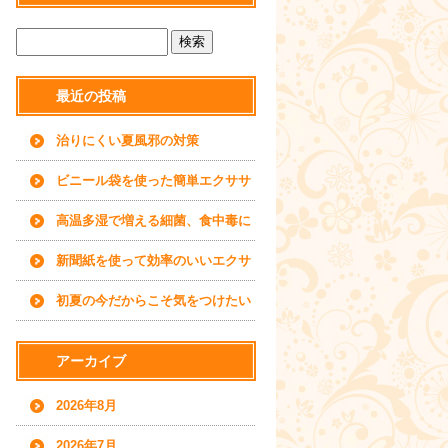
最近の投稿
治りにくい夏風邪の対策
ビニール袋を使った簡単エクササ
イズ
高温多湿で増える細菌、食中毒に
ご用心
新聞紙を使って効率のいいエクサ
サイズを
初夏の今だからこそ気をつけたい
水分補給について
アーカイブ
2026年8月
2026年7月