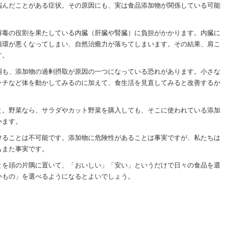
悩んだことがある症状。その原因にも、実は食品添加物が関係している可能
解毒の役割を果たしている内臓（肝臓や腎臓）に負担がかかります。内臓に
循環が悪くなってしまい、自然治癒力が落ちてしまいます。その結果、肩こ
す。
調も、添加物の過剰摂取が原因の一つになっている恐れがあります。小さな
ッチなど体を動かしてみるのに加えて、食生活を見直してみると改善するか
と。野菜なら、サラダやカット野菜を購入しても、そこに使われている添加
います。
けることは不可能です。添加物に危険性があることは事実ですが、私たちは
もまた事実です。
とを頭の片隅に置いて、「おいしい」「安い」というだけで日々の食品を選
いもの」を選べるようになるとよいでしょう。