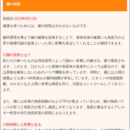
腸の役割
投稿日
2023年9月15日
健康を保つためには、腸の役割は欠かせないものです。
腸内環境を整えて腸の健康を促進することで、身体全体の健康にも免疫力の上
昇や基礎代謝の促進といった良い影響を及ぼしてくれることが期待できます。
◎腸の役割とは？
私たちの食べたものは消化器官によって細かい栄養に分解され、腸で吸収され
ます。このとき、口から入った異物や病原体が血液中に入っては困るので、腸
は異物を吸収しないためのバリア機能を持っています。同時に、腸には人間の
細胞よりも多い100兆個もの腸内細菌が存在しています。ビタミンや短鎖脂肪
酸、ホルモンなど人間に有用な物質を作り、代謝をコントロールしてくれてい
ます。
また、腸には全身の免疫細胞のおよそ70%が集まっているため、腸の免疫バラ
ンスが狂うと免疫力が低下し感染しやすくなります。免疫が暴走するとアレル
ギー疾患や自己免疫疾患の原因にもなりえます。
◎精神面にも影響がある