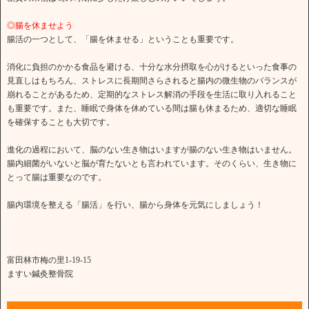
◎腸を休ませよう
腸活の一つとして、「腸を休ませる」ということも重要です。
消化に負担のかかる食品を避ける、十分な水分摂取を心がけるといった食事の
見直しはもちろん、ストレスに長期間さらされると腸内の微生物のバランスが
崩れることがあるため、定期的なストレス解消の手段を生活に取り入れること
も重要です。また、睡眠で身体を休めている間は腸も休まるため、適切な睡眠
を確保することも大切です。
進化の過程において、脳のない生き物はいますが腸のない生き物はいません。
腸内細菌がいないと脳が育たないとも言われています。そのくらい、生き物に
とって腸は重要なのです。
腸内環境を整える「腸活」を行い、腸から身体を元気にしましょう！
富田林市梅の里1-19-15
ますい鍼灸整骨院