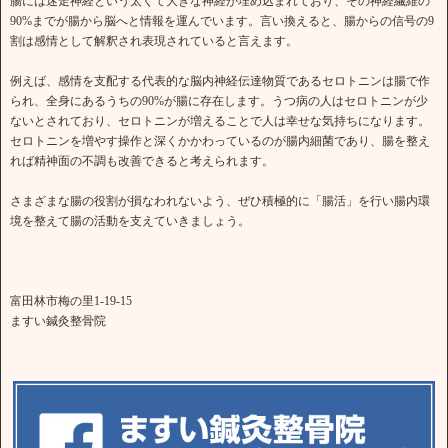
腸には迷走神経という太くて大きな神経が埋め込まれており、その神経繊維の
90%までが腸から脳へと情報を運んでいます。言い換えると、腸からの信号の9
割は感情として解釈され表現されていると言えます。
例えば、感情を支配する代表的な脳内神経伝達物質であるセロトニンは腸で作
られ、全身にあるうちの90%が腸に存在します。うつ病の人はセロトニンが少
ないとされており、セロトニンが増えることで人は幸せな気持ちになります。
セロトニンを増やす操作と深くかかわっているのが腸内細菌であり、腸を整え
れば精神面の不調も改善できると考えられます。
さまざまな腸の役割が損なわれないよう、ぜひ積極的に「腸活」を行い腸内環
境を整えて腸の活動を支えていきましょう。
富田林市梅の里1-19-15
ますい鍼灸整骨院