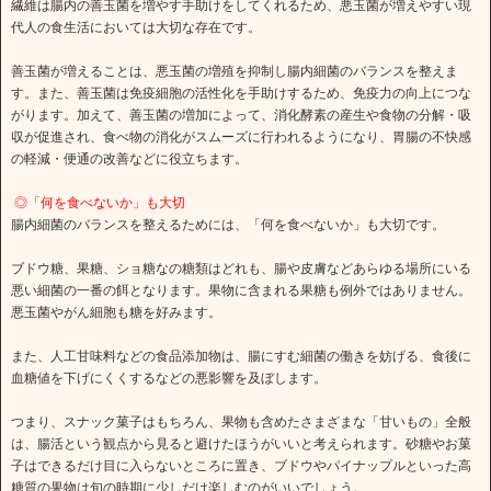
繊維は腸内の善玉菌を増やす手助けをしてくれるため、悪玉菌が増えやすい現
代人の食生活においては大切な存在です。
善玉菌が増えることは、悪玉菌の増殖を抑制し腸内細菌のバランスを整えま
す。また、善玉菌は免疫細胞の活性化を手助けするため、免疫力の向上につな
がります。加えて、善玉菌の増加によって、消化酵素の産生や食物の分解・吸
収が促進され、食べ物の消化がスムーズに行われるようになり、胃腸の不快感
の軽減・便通の改善などに役立ちます。
◎「何を食べないか」も大切
腸内細菌のバランスを整えるためには、「何を食べないか」も大切です。
ブドウ糖、果糖、ショ糖なの糖類はどれも、腸や皮膚などあらゆる場所にいる
悪い細菌の一番の餌となります。果物に含まれる果糖も例外ではありません。
悪玉菌やがん細胞も糖を好みます。
また、人工甘味料などの食品添加物は、腸にすむ細菌の働きを妨げる、食後に
血糖値を下げにくくするなどの悪影響を及ぼします。
つまり、スナック菓子はもちろん、果物も含めたさまざまな「甘いもの」全般
は、腸活という観点から見ると避けたほうがいいと考えられます。砂糖やお菓
子はできるだけ目に入らないところに置き、ブドウやパイナップルといった高
糖質の果物は旬の時期に少しだけ楽しむのがいいでしょう。