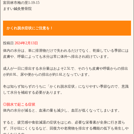
富田林市梅の里1-19-15
ますい鍼灸整骨院
かくれ脱水症状にご注意を！
投稿日
2024年2月13日
体内の水分は、単に排泄物だけで失われるだけでなく、乾燥している季節には
皮膚や、呼吸によっても水分は常に体外へ排出され続けています。
成人が一日に排出する水分量はおよそ2.5Lで、そのうち皮膚や呼吸からの排出
が約0.9L、尿や便からの排出が約1.6Lとなっています。
冬は知らず知らずのうちに「かくれ脱水症状」になりやすい季節なので、意識
して水分を補給する必要があります。
◎脱水で起こる症状
体内の水分が減ると、血液の量も減少し、血圧が低くなってしまいます。
すると、疲労感や食欲減退の症状をはじめ、必要な栄養素が全身に行き渡ら
ず、汗が出にくくなるなど、回復力や老廃物を排出する機能の低下も発生しや