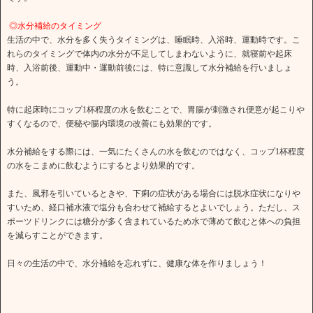
◎水分補給のタイミング
生活の中で、水分を多く失うタイミングは、睡眠時、入浴時、運動時です。こ
れらのタイミングで体内の水分が不足してしまわないように、就寝前や起床
時、入浴前後、運動中・運動前後には、特に意識して水分補給を行いましょ
う。
特に起床時にコップ1杯程度の水を飲むことで、胃腸が刺激され便意が起こりや
すくなるので、便秘や腸内環境の改善にも効果的です。
水分補給をする際には、一気にたくさんの水を飲むのではなく、コップ1杯程度
の水をこまめに飲むようにするとより効果的です。
また、風邪を引いているときや、下痢の症状がある場合には脱水症状になりや
すいため、経口補水液で塩分も合わせて補給するとよいでしょう。ただし、ス
ポーツドリンクには糖分が多く含まれているため水で薄めて飲むと体への負担
を減らすことができます。
日々の生活の中で、水分補給を忘れずに、健康な体を作りましょう！