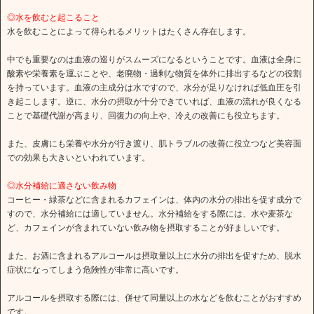
◎水を飲むと起こること
水を飲むことによって得られるメリットはたくさん存在します。
中でも重要なのは血液の巡りがスムーズになるということです。血液は全身に
酸素や栄養素を運ぶことや、老廃物・過剰な物質を体外に排出するなどの役割
を持っています。血液の主成分は水ですので、水分が足りなければ低血圧を引
き起こします。逆に、水分の摂取が十分できていれば、血液の流れが良くなる
ことで基礎代謝が高まり、回復力の向上や、冷えの改善にも役立ちます。
また、皮膚にも栄養や水分が行き渡り、肌トラブルの改善に役立つなど美容面
での効果も大きいといわれています。
◎水分補給に適さない飲み物
コーヒー・緑茶などに含まれるカフェインは、体内の水分の排出を促す成分で
すので、水分補給には適していません。水分補給をする際には、水や麦茶な
ど、カフェインが含まれていない飲み物を摂取することが好ましいです。
また、お酒に含まれるアルコールは摂取量以上に水分の排出を促すため、脱水
症状になってしまう危険性が非常に高いです。
アルコールを摂取する際には、併せて同量以上の水などを飲むことがおすすめ
です。