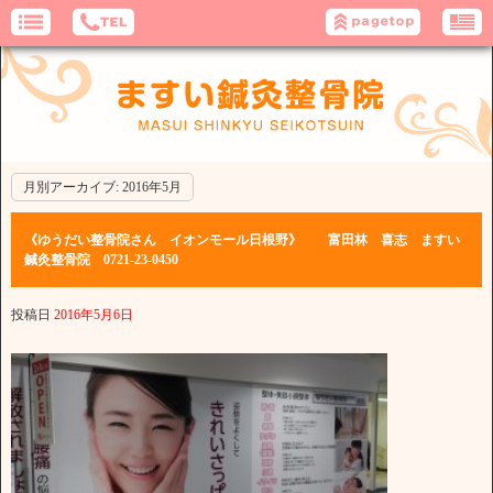
月別アーカイブ:
2016年5月
《ゆうだい整骨院さん イオンモール日根野》 富田林 喜志 ますい
鍼灸整骨院 0721-23-0450
投稿日
2016年5月6日