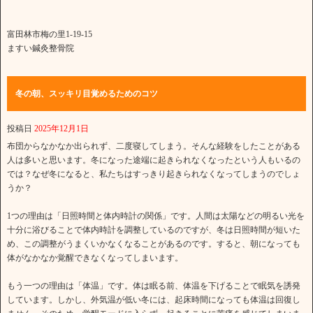
富田林市梅の里1-19-15
ますい鍼灸整骨院
冬の朝、スッキリ目覚めるためのコツ
投稿日
2025年12月1日
布団からなかなか出られず、二度寝してしまう。そんな経験をしたことがある
人は多いと思います。冬になった途端に起きられなくなったという人もいるの
では？なぜ冬になると、私たちはすっきり起きられなくなってしまうのでしょ
うか？
1つの理由は「日照時間と体内時計の関係」です。人間は太陽などの明るい光を
十分に浴びることで体内時計を調整しているのですが、冬は日照時間が短いた
め、この調整がうまくいかなくなることがあるのです。すると、朝になっても
体がなかなか覚醒できなくなってしまいます。
もう一つの理由は「体温」です。体は眠る前、体温を下げることで眠気を誘発
しています。しかし、外気温が低い冬には、起床時間になっても体温は回復し