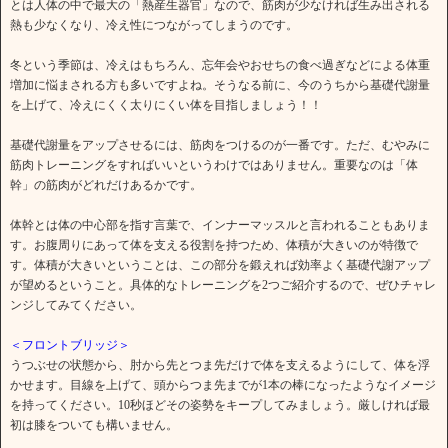
とは人体の中で最大の「熱産生器官」なので、筋肉が少なければ生み出される
熱も少なくなり、冷え性につながってしまうのです。
冬という季節は、冷えはもちろん、忘年会やおせちの食べ過ぎなどによる体重
増加に悩まされる方も多いですよね。そうなる前に、今のうちから基礎代謝量
を上げて、冷えにくく太りにくい体を目指しましょう！！
基礎代謝量をアップさせるには、筋肉をつけるのが一番です。ただ、むやみに
筋肉トレーニングをすればいいというわけではありません。重要なのは「体
幹」の筋肉がどれだけあるかです。
体幹とは体の中心部を指す言葉で、インナーマッスルと言われることもありま
す。お腹周りにあって体を支える役割を持つため、体積が大きいのが特徴で
す。体積が大きいということは、この部分を鍛えれば効率よく基礎代謝アップ
が望めるということ。具体的なトレーニングを2つご紹介するので、ぜひチャレ
ンジしてみてください。
＜フロントブリッジ＞
うつぶせの状態から、肘から先とつま先だけで体を支えるようにして、体を浮
かせます。目線を上げて、頭からつま先までが1本の棒になったようなイメージ
を持ってください。10秒ほどその姿勢をキープしてみましょう。厳しければ最
初は膝をついても構いません。