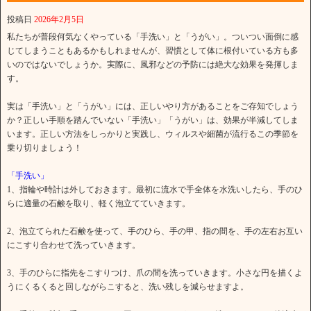
投稿日
2026年2月5日
私たちが普段何気なくやっている「手洗い」と「うがい」。ついつい面倒に感
じてしまうこともあるかもしれませんが、習慣として体に根付いている方も多
いのではないでしょうか。実際に、風邪などの予防には絶大な効果を発揮しま
す。
実は「手洗い」と「うがい」には、正しいやり方があることをご存知でしょう
か？正しい手順を踏んでいない「手洗い」「うがい」は、効果が半減してしま
います。正しい方法をしっかりと実践し、ウィルスや細菌が流行るこの季節を
乗り切りましょう！
「手洗い」
1、指輪や時計は外しておきます。最初に流水で手全体を水洗いしたら、手のひ
らに適量の石鹸を取り、軽く泡立てていきます。
2、泡立てられた石鹸を使って、手のひら、手の甲、指の間を、手の左右お互い
にこすり合わせて洗っていきます。
3、手のひらに指先をこすりつけ、爪の間を洗っていきます。小さな円を描くよ
うにくるくると回しながらこすると、洗い残しを減らせますよ。