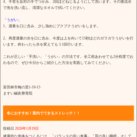
4、手首を反対の手でつかみ、2回ほどねじるようにして洗います。その後流水
で泡を洗い流し、清潔なタオルで拭いてください。
「うがい」
1、適量を口に含み、少し強めにブクブクうがいをします。
2、再度適量の水を口に含み、今度は上を向いて15秒ほどのガラガラうがいを行
います。終わったら水を変えてもう1回行います。
これが正しい「手洗い」「うがい」の方法です。全工程あわせても2分程度でお
わるので、ぜひ今日からご紹介した方法を実践してみてください。
富田林市梅の里1-19-15
ますい鍼灸整骨院
冬におすすめ！室内でできるストレッチ！！
投稿日
2026年1月19日
健康的な肉体をつくるには、「バランスの良い食事」「質の良い睡眠」そして