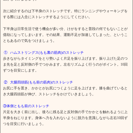
次に紹介するのは下半身のストレッチです。特にランニングやウォーキングを
する際には入念にストレッチするようにしてください。
下半身は日常生活で使う機会が多い分、けがをすると普段の何でもないことが
億劫になってしまいます。その結果、運動不足が加速してしまった、というこ
ともあるので気をつけましょう。
① ハムストリングス(もも裏の筋肉)のストレッチ
歩きながらタイミングをとり勢いよく片足を振り上げます。振り上げた足のつ
ま先を足と反対側の手でつかみます。左右リズムよく行うのがポイント。10回
ずつを目安にします。
② 大腿四頭筋(もも前の筋肉)のストレッチ
お尻に手を置き、かかとがお尻につくように足を上げます。膝を曲げていると
き大腿四頭筋が伸び、ストレッチをかけていきましょう。
③体側ともも前のストレッチ
片足を大きく前に出し、後ろに残る足と反対側の手でかかとを触れるように上
半身をねじります。身体へ力を入れないように脱力を意識しながら左右10回ず
つを目安に行いましょう。