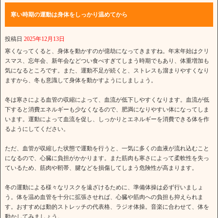
寒い時期の運動は身体をしっかり温めてから
投稿日
2025年12月13日
寒くなってくると、身体を動かすのが億劫になってきますね。年末年始はクリ
スマス、忘年会、新年会などつい食べすぎてしまう時期でもあり、体重増加も
気になるところです。また、運動不足が続くと、ストレスも溜まりやすくなり
ますから、冬も意識して身体を動かすようにしましょう。
冬は寒さによる血管の収縮によって、血流が低下しやすくなります。血流が低
下すると消費エネルギーも少なくなるので、肥満になりやすい体になってしま
います。運動によって血流を促し、しっかりとエネルギーを消費できる体を作
るようにしてください。
ただ、血管が収縮した状態で運動を行うと、一気に多くの血液が流れ込むこと
になるので、心臓に負担がかかります。また筋肉も寒さによって柔軟性を失っ
ているため、筋肉や靭帯、腱などを損傷してしまう危険性が高まります。
冬の運動による様々なリスクを遠ざけるために、準備体操は必ず行いましょ
う。体を温め血管を十分に拡張させれば、心臓や筋肉への負担も抑えられま
す。おすすめは動的ストレッチの代表格、ラジオ体操。音楽に合わせて、体を
動かしてみましょう。