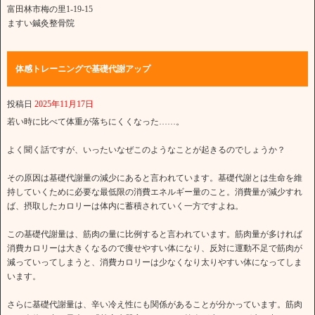
富田林市梅の里1-19-15
ますい鍼灸整骨院
体感トレーニングで基礎代謝アップ
投稿日
2025年11月17日
若い時に比べて体重が落ちにくくなった……。
よく聞く話ですが、いったいなぜこのようなことが起きるのでしょうか？
その原因は基礎代謝量の減少にあると言われています。基礎代謝とは生命を維
持していくために必要な最低限の消費エネルギー量のこと。消費量が減少すれ
ば、摂取したカロリーは体内に蓄積されていく一方ですよね。
この基礎代謝量は、筋肉の量に比例すると言われています。筋肉量が多ければ
消費カロリーは大きくなるので痩せやすい体になり、反対に運動不足で筋肉が
減っていってしまうと、消費カロリーは少なくなり太りやすい体になってしま
います。
さらに基礎代謝量は、辛い冷え性にも関係があることが分かっています。筋肉