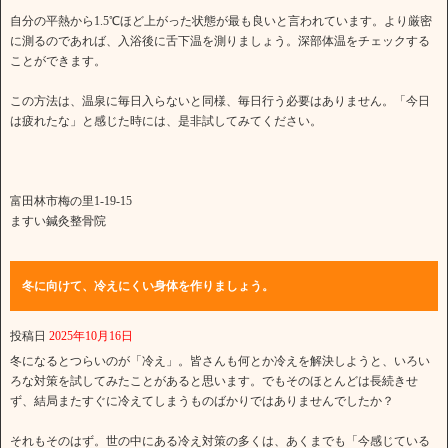
自分の平熱から1.5℃ほど上がった状態が最も良いと言われています。より厳密
に測るのであれば、入浴後に舌下温を測りましょう。深部体温をチェックする
ことができます。
この方法は、温泉に毎日入らないと同様、毎日行う必要はありません。「今日
は疲れたな」と感じた時には、是非試してみてください。
富田林市梅の里1-19-15
ますい鍼灸整骨院
冬に向けて、冷えにくい身体を作りましょう。
投稿日
2025年10月16日
冬になるとつらいのが「冷え」。皆さんも何とか冷えを解決しようと、いろい
ろな対策を試してみたことがあると思います。でもそのほとんどは長続きせ
ず、結局またすぐに冷えてしまうものばかりではありませんでしたか？
それもそのはず。世の中にある冷え対策の多くは、あくまでも「今感じている