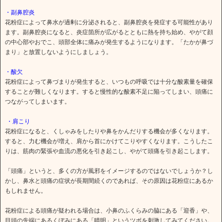
・副鼻腔炎
花粉症によって鼻水が過剰に分泌されると、副鼻腔炎を発症する可能性があり
ます。副鼻腔炎になると、炎症箇所が広がるとともに熱を持ち始め、やがて顔
の中心部やおでこ、頭部全体に痛みが発生するようになります。「たかが鼻づ
まり」と放置しないようにしましょう。
・酸欠
花粉症によって鼻づまりが発生すると、いつもの呼吸では十分な酸素量を確保
することが難しくなります。すると慢性的な酸素不足に陥ってしまい、頭痛に
つながってしまいます。
・肩こり
花粉症になると、くしゃみをしたりや鼻をかんだりする機会が多くなります。
すると、力む機会が増え、肩から首にかけてこりやすくなります。こうしたこ
りは、筋肉の緊張や血流の悪化を引き起こし、やがて頭痛を引き起こします。
「頭痛」というと、多くの方が風邪をイメージするのではないでしょうか？し
かし、鼻水と頭痛の症状が長期間続くのであれば、その原因は花粉症にあるか
もしれません。
花粉症による頭痛が疑われる場合は、小鼻のふくらみの脇にある「迎香」や、
目頭の先端にあるくぼみにある「晴明」というツボを刺激してみてください。