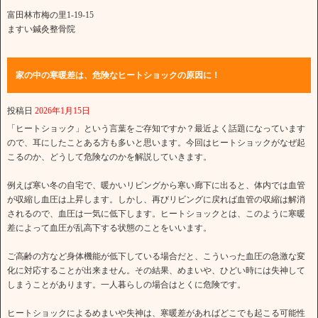
富田林市梅の里1-19-15
ますい鍼灸整骨院
家の中の寒暖差は、危険なヒートショックの原因に！
投稿日
2026年1月15日
「ヒートショック」という言葉をご存知ですか？最近よく話題になっています
ので、耳にしたことある方も多いと思います。今回はヒートショックがなぜ起
こるのか、どうして危険なのかを解説していきます。
例えば寒い冬の自宅で、暖かいリビングから寒い廊下に出ると、体内では血管
が収縮し血圧は上昇します。しかし、再びリビングに戻れば血管の収縮は解消
されるので、血圧は一気に低下します。ヒートショックとは、このように寒暖
差によって血圧が乱高下する状態のことをいいます。
ご高齢の方など身体機能が低下している場合だと、こういった血圧の急激な変
化に対応することが出来ません。その結果、めまいや、ひどい時には失神して
しまうことがあります。一人暮らしの場合はとくに危険です。
ヒートショックによるめまいや失神は、寒暖差があればどこでも起こる可能性