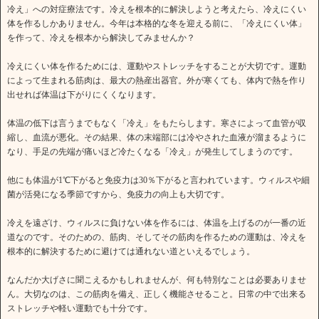
冷え」への対症療法です。冷えを根本的に解決しようと考えたら、冷えにくい
体を作るしかありません。今年は本格的な冬を迎える前に、「冷えにくい体」
を作って、冷えを根本から解決してみませんか？
冷えにくい体を作るためには、運動やストレッチをすることが大切です。運動
によって生まれる筋肉は、最大の熱産出器官。外が寒くても、体内で熱を作り
出せれば体温は下がりにくくなります。
体温の低下は言うまでもなく「冷え」をもたらします。寒さによって血管が収
縮し、血流が悪化。その結果、体の末端部には冷やされた血液が溜まるように
なり、手足の先端が痛いほど冷たくなる「冷え」が発生してしまうのです。
他にも体温が1℃下がると免疫力は30％下がると言われています。ウィルスや細
菌が活発になる季節ですから、免疫力の向上も大切です。
冷えを遠ざけ、ウィルスに負けない体を作るには、体温を上げるのが一番の近
道なのです。そのための、筋肉、そしてその筋肉を作るための運動は、冷えを
根本的に解決するために避けては通れない道といえるでしょう。
なんだか大げさに聞こえるかもしれませんが、何も特別なことは必要ありませ
ん。大切なのは、この筋肉を備え、正しく機能させること。日常の中で出来る
ストレッチや軽い運動でも十分です。