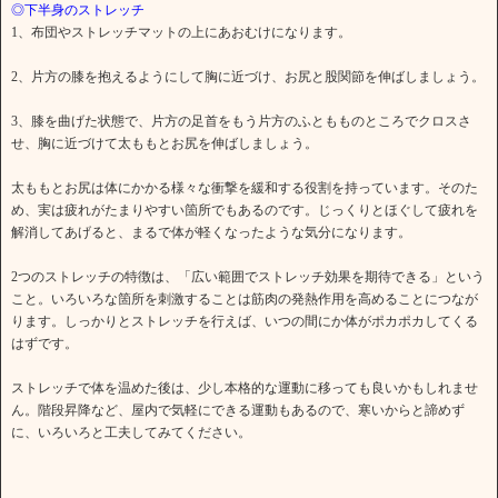
◎下半身のストレッチ
1、布団やストレッチマットの上にあおむけになります。
2、片方の膝を抱えるようにして胸に近づけ、お尻と股関節を伸ばしましょう。
3、膝を曲げた状態で、片方の足首をもう片方のふともものところでクロスさ
せ、胸に近づけて太ももとお尻を伸ばしましょう。
太ももとお尻は体にかかる様々な衝撃を緩和する役割を持っています。そのた
め、実は疲れがたまりやすい箇所でもあるのです。じっくりとほぐして疲れを
解消してあげると、まるで体が軽くなったような気分になります。
2つのストレッチの特徴は、「広い範囲でストレッチ効果を期待できる」という
こと。いろいろな箇所を刺激することは筋肉の発熱作用を高めることにつなが
ります。しっかりとストレッチを行えば、いつの間にか体がポカポカしてくる
はずです。
ストレッチで体を温めた後は、少し本格的な運動に移っても良いかもしれませ
ん。階段昇降など、屋内で気軽にできる運動もあるので、寒いからと諦めず
に、いろいろと工夫してみてください。