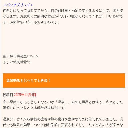
＜バックブリッジ＞
仰向けになって膝を立てたら、首の付け根と両足で支えるようにして、体を浮
かせます。お尻周りの筋肉や背筋がじんわり暖かくなってくれば、いい姿勢で
す。腰痛持ちの方にもおすすめです。
富田林市梅の里1-19-15
ますい鍼灸整骨院
温泉効果をおうちでも再現！
投稿日
2025年11月4日
寒い季節になると恋しくなるのが「温泉」。家のお風呂とは違う、広々とした
湯船にゆったりと入る解放感は格別です。
温泉は、古くから病気の療養や戦の疲れを癒やすために使われていました。現
代でも温泉の効果については科学的に実証されており、たくさんの人が様々な