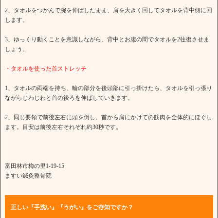
2、タオルをつかんで腕を伸ばしたまま、肩を大きく回してタオルを背中側に回
します。
3、ゆっくり動くことを意識しながら、背中とお腹の間でタオルを2往復させま
しょう。
・タオルを使った首ストレッチ
1、タオルの両端を持ち、輪の部分を後頭部に引っ掛けたら、タオルを引っ張り
ながらじわじわと首の後ろを伸ばしていきます。
2、同じ要領で前後左右に頭を倒し、首から肩にかけての筋肉を全体的にほぐし
ます。目安は前後左右それぞれ約30秒です。
富田林市梅の里1-19-15
ますい鍼灸整骨院
正しい『手洗い』『うがい』をご存知ですか？