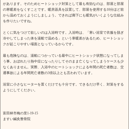
があります。そのためヒートショック対策として最も有効なのは、部屋と部屋
の寒暖差をなくすことです。暖房器具を設置して、部屋を使用する10分ほど前
から温めておくようにしましょう。できれば廊下にも暖気がいくような仕組み
を作りたいですね。
とくに気をつけて欲しいのは入浴時です。入浴時は、「寒い浴室で衣服を脱ぎ
冷やしてしまった体を湯船で温める」という寒暖差があるため、ヒートショッ
クが起こりやすい場面となっているからです。
最も危険なのは、湯船につかっている最中にヒートショック状態になってしま
う事。おぼれたり熱中症になったりしてそのまま亡くなってしまうケースも少
なくありません。実際、入浴中のヒートショックによる年間の死亡者数は、交
通事故による年間死亡者数の3倍以上とも言われています。
浴室に小さなヒーターを置くだけでも十分です。できるだけ早く、対策をする
ようにしてください。
富田林市梅の里1-19-15
ますい鍼灸整骨院