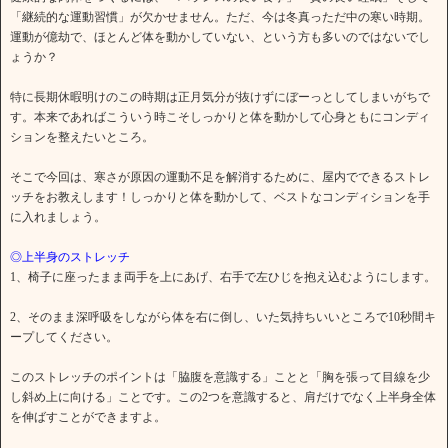
「継続的な運動習慣」が欠かせません。ただ、今は冬真っただ中の寒い時期。
運動が億劫で、ほとんど体を動かしていない、という方も多いのではないでし
ょうか？
特に長期休暇明けのこの時期は正月気分が抜けずにぼーっとしてしまいがちで
す。本来であればこういう時こそしっかりと体を動かして心身ともにコンディ
ションを整えたいところ。
そこで今回は、寒さが原因の運動不足を解消するために、屋内でできるストレ
ッチをお教えします！しっかりと体を動かして、ベストなコンディションを手
に入れましょう。
◎上半身のストレッチ
1、椅子に座ったまま両手を上にあげ、右手で左ひじを抱え込むようにします。
2、そのまま深呼吸をしながら体を右に倒し、いた気持ちいいところで10秒間キ
ープしてください。
このストレッチのポイントは「脇腹を意識する」ことと「胸を張って目線を少
し斜め上に向ける」ことです。この2つを意識すると、肩だけでなく上半身全体
を伸ばすことができますよ。