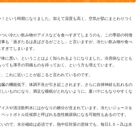
い！という時期になりました。加えて湿度も高く、空気が肌にまとわりつく
いつい冷たい飲み物やアイスなどを食べすぎてしまうのも、この季節の特徴
何事も「過ぎたるは及ばざるがごとし」と言いますが、冷たい飲み物や食べ
しすぎてしまいます。
が体に悪い、ということはよく知られるようになりました。冷房病などとも
あっても薄手の羽織ものを持っておく、という方も増えています。
と、これに近いことが起こると言われているのです。
内臓の機能低下、体調不良が引き起こされます。さらに自律神経も乱れるの
苦しいものになり、満足な睡眠がとれないように。夏バテにもなりやすくな
アイスや清涼飲料水にはかなりの糖分が含まれています。冷たいジュースを
、ペットボトル症候群と呼ばれる急性糖尿病になる可能性もあるのです。
いので、水分補給は必須です。熱中症対策の意味でも、毎日1.５～2Lは水