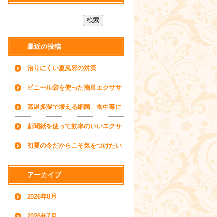
最近の投稿
治りにくい夏風邪の対策
ビニール袋を使った簡単エクササ
イズ
高温多湿で増える細菌、食中毒に
ご用心
新聞紙を使って効率のいいエクサ
サイズを
初夏の今だからこそ気をつけたい
水分補給について
アーカイブ
2026年8月
2026年7月