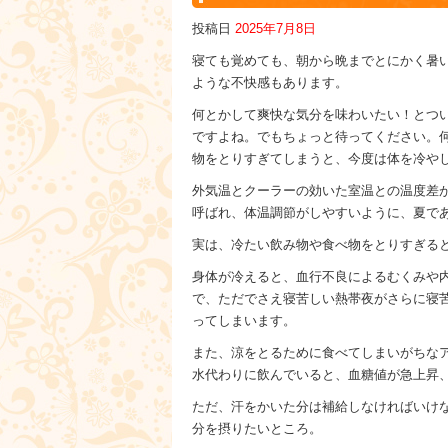
投稿日
2025年7月8日
寝ても覚めても、朝から晩までとにかく暑
ような不快感もあります。
何とかして爽快な気分を味わいたい！とつ
ですよね。でもちょっと待ってください。
物をとりすぎてしまうと、今度は体を冷や
外気温とクーラーの効いた室温との温度差
呼ばれ、体温調節がしやすいように、夏で
実は、冷たい飲み物や食べ物をとりすぎる
身体が冷えると、血行不良によるむくみや
で、ただでさえ寝苦しい熱帯夜がさらに寝
ってしまいます。
また、涼をとるために食べてしまいがちな
水代わりに飲んでいると、血糖値が急上昇
ただ、汗をかいた分は補給しなければいけな
分を摂りたいところ。