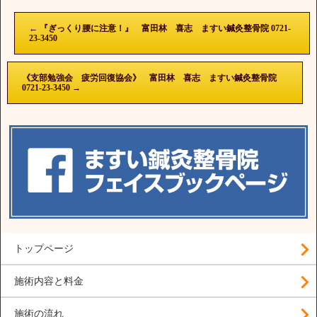
←
『ぎっくり腰に注意！』 富田林 喜志 ますい鍼灸整骨院 0721-
23-3450
《支部勉強会 疲労回復協会》 富田林 喜志 ますい鍼灸整骨院
0721-23-3450
→
トップページ
施術内容と料金
施術の流れ