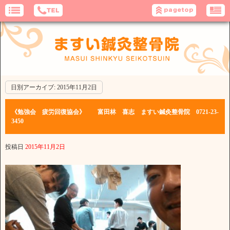
日別アーカイブ:
2015年11月2日
《勉強会 疲労回復協会》 富田林 喜志 ますい鍼灸整骨院 0721-23-
3450
投稿日
2015年11月2日