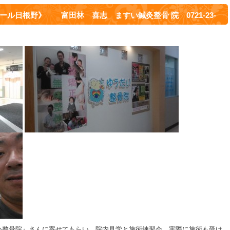
ル日根野》 富田林 喜志 ますい鍼灸整骨 院 0721-23-
い整骨院』さんに寄せてもらい、院内見学と施術練習会、実際に施術も受け