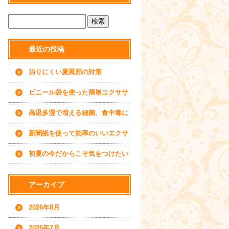
最近の投稿
治りにくい夏風邪の対策
ビニール袋を使った簡単エクササ
イズ
高温多湿で増える細菌、食中毒に
ご用心
新聞紙を使って効率のいいエクサ
サイズを
初夏の今だからこそ気をつけたい
水分補給について
アーカイブ
2026年8月
2026年7月