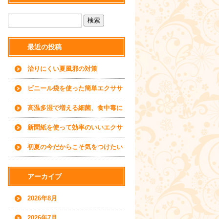
最近の投稿
治りにくい夏風邪の対策
ビニール袋を使った簡単エクササ
イズ
高温多湿で増える細菌、食中毒に
ご用心
新聞紙を使って効率のいいエクサ
サイズを
初夏の今だからこそ気をつけたい
水分補給について
アーカイブ
2026年8月
2026年7月